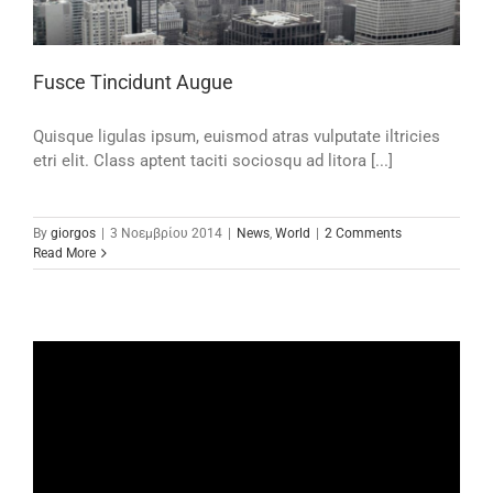
Fusce Tincidunt Augue
Quisque ligulas ipsum, euismod atras vulputate iltricies
etri elit. Class aptent taciti sociosqu ad litora [...]
By
giorgos
|
3 Νοεμβρίου 2014
|
News
,
World
|
2 Comments
Read More