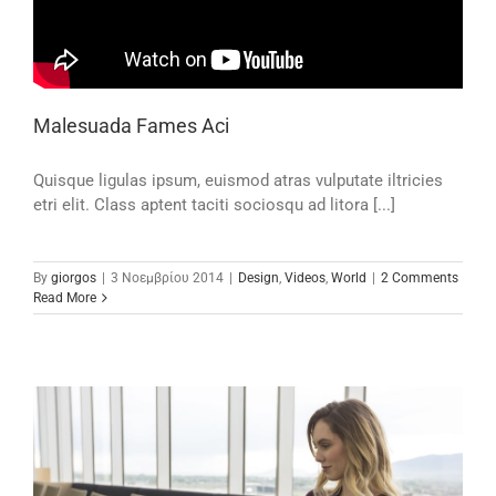
Malesuada Fames Aci
Quisque ligulas ipsum, euismod atras vulputate iltricies
etri elit. Class aptent taciti sociosqu ad litora [...]
By
giorgos
|
3 Νοεμβρίου 2014
|
Design
,
Videos
,
World
|
2 Comments
Read More